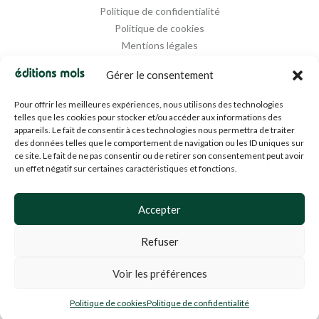
Politique de confidentialité
Politique de cookies
Mentions légales
Propriété intellectuelle
Gérer le consentement
Pour offrir les meilleures expériences, nous utilisons des technologies
telles que les cookies pour stocker et/ou accéder aux informations des
appareils. Le fait de consentir à ces technologies nous permettra de traiter
des données telles que le comportement de navigation ou les ID uniques sur
ce site. Le fait de ne pas consentir ou de retirer son consentement peut avoir
un effet négatif sur certaines caractéristiques et fonctions.
Designed and Managed by
Agence Media 112
Accepter
Refuser
© 1994-2024 EDM SA (BE0453919022)— Tous droits réservés
Voir les préférences
Politique de cookies
Politique de confidentialité