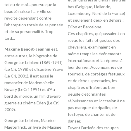
toi ou de moi… pourvu que la
bas (Belgique, Hollande,
beauté naisse ! … » Elle se
Luxembourg, Nord de la France)
révolte cependant contre
et seulement deux en dehors :
l’absorption totale de sa pensée
Dijon et Barcelone.
et de sa personnalité. Trop
Ces chapitres, qui passaient en
tard…
revue les faits et gestes des
chevaliers, examinaient en
Maxime Benoît-Jeannin
est,
même temps les événements
entre autres, le biographe de
internationaux et la réponse à
Georgette Leblanc (1869-1941)
leur donner. Accompagnés de
(Le Cri, 1998) et d’Eugène Ysaye
tournois, de cortèges fastueux
(Le Cri, 2001), il est aussi le
et de riches spectacles, les
romancier de Mademoiselle
chapitres offraient au bon
Bovary (LeCri, 1991) et d’Au
peuple d’étonnantes
bord du monde, un film d’avant-
réjouissances et l’occasion à ne
guerre au cinéma Eden (Le Cri,
pas manquer de ripailler, de
2009).
festoyer, de chanter et de
Georgette Leblanc, Maurice
danser.
Maeterlinck, un livre de Maxime
Fuyant l’arrivée des troupes