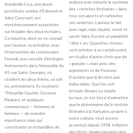
analyse avec minutie le système
Annabella Cruz, une jeune
des « rentrées littéraires » dans
prostituée voisine d’Edmond et
tous ses apects et carbonise
Jules Goncourt, est
ses vedettes. L’auteur le fait
mystérieusement assassinée
avec rage, mais équité, savoir et
sur le palier des deux écrivains.
savoir-faire. Encore un pamphlet
Ce meurtre, dont on ne connaît
! dira-t-on. Quand les choses
pas l’auteur, va entraîner, avec
sont arrivées à un certain point,
l’intervention du commissaire
on n’a plus d’autre choix que de
Fenouil, une cascade d’étranges
« gueuler », mais avec des
événements dans l’immeuble du
arguments et de l’humour.
43, rue Saint-Georges, où
D’autant que la fin n’est pas
résident les deux frères, ce soir
inéluctable. Que l’on soit
où, précisément, ils reçoivent
écrivain, libraire ou simple
Théophile Gautier, Gustave
lecteur, on est forcé d’admettre
Flaubert, et quelques
que le phénomène de la rentrée
commensaux — hommes et
littéraire à la française, propre à
femmes — de moindre
notre culture, s’est encore
importance, mais qui
accentué depuis 1998. Inflation
constituent un échantillon de
des titres, tirages moyens plus