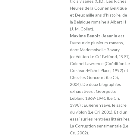
trois visages (CID), Les Riches
Heures de la Cour en Belgique
et Deux mille ans d’histoire, de
la Belgique romaine à Albert II
(J.-M. Collet).
Maxime Benoît-Jeannin
est
l’auteur de plusieurs romans,
dont Mademoiselle Bovary
(coédition Le Cri-Belfond, 1991),
Colonel Lawrence (Coédition Le
Cri-Jean-Michel Place, 1992) et
Chez les Goncourt (Le Cri,
2004). De deux biographies
exhaustives : Georgette
Leblanc 1869-1941 (Le Cri,
1998) ; Eugène Ysaye, le sacre
du violon (Le Cri, 2001). Et d’un
essai sur les rentrées littéraires,
La Corruption sentimentale (Le
Cri, 2002).