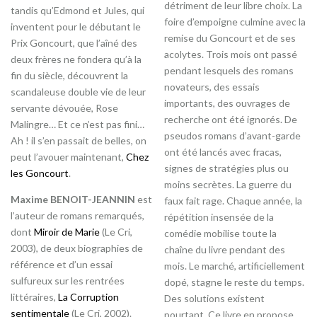
détriment de leur libre choix. La
tandis qu’Edmond et Jules, qui
foire d’empoigne culmine avec la
inventent pour le débutant le
remise du Goncourt et de ses
Prix Goncourt, que l’aîné des
acolytes. Trois mois ont passé
deux frères ne fondera qu’à la
pendant lesquels des romans
fin du siècle, découvrent la
novateurs, des essais
scandaleuse double vie de leur
importants, des ouvrages de
servante dévouée, Rose
recherche ont été ignorés. De
Malingre… Et ce n’est pas fini…
pseudos romans d’avant-garde
Ah ! il s’en passait de belles, on
ont été lancés avec fracas,
peut l’avouer maintenant,
Chez
signes de stratégies plus ou
les Goncourt
.
moins secrètes. La guerre du
Maxime BENOIT-JEANNIN
est
faux fait rage. Chaque année, la
l’auteur de romans remarqués,
répétition insensée de la
dont
Miroir de Marie
(Le Cri,
comédie mobilise toute la
2003), de deux biographies de
chaîne du livre pendant des
référence et d’un essai
mois. Le marché, artificiellement
sulfureux sur les rentrées
dopé, stagne le reste du temps.
littéraires,
La Corruption
Des solutions existent
sentimentale
(Le Cri, 2002).
pourtant. Ce livre en propose.