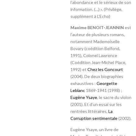
l’abondance et le sérieux de son
information. (…) ». (Privilège,
supplément à L’Echo)
Maxime BENOIT-JEANNIN
est
l’auteur de plusieurs romans,
notamment Mademoiselle
Bovary (coédition Belfond,
1991), Colonel Lawrence
(Coédition Jean-Michel Place,
1992) et
Chez les Goncourt
(2004). De deux biographies
exhaustives :
Georgette
Leblanc
1869-1941 (1998) ;
Eugène Ysaye
, le sacre du violon
(2001). Et d’un essai sur les
rentrées littéraires,
La
Corruption sentimentale
(2002).
Eugène Ysaye, un livre de