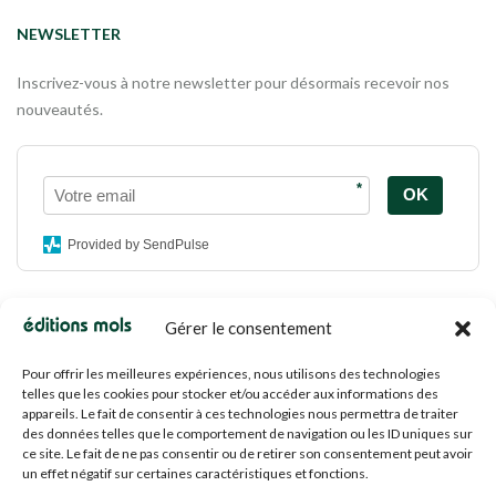
NEWSLETTER
Inscrivez-vous à notre newsletter pour désormais recevoir nos
nouveautés.
*
OK
Provided by SendPulse
Gérer le consentement
Conditions d'utilisation
Politique de confidentialité
Pour offrir les meilleures expériences, nous utilisons des technologies
Politique de cookies
telles que les cookies pour stocker et/ou accéder aux informations des
Mentions légales
appareils. Le fait de consentir à ces technologies nous permettra de traiter
des données telles que le comportement de navigation ou les ID uniques sur
Propriété intellectuelle
ce site. Le fait de ne pas consentir ou de retirer son consentement peut avoir
un effet négatif sur certaines caractéristiques et fonctions.