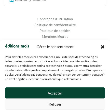
Provided by SendPulse
Conditions d'utilisation
Politique de confidentialité
Politique de cookies
Mentions légales
Propriété intellectuelle
Gérer le consentement
Pour offrir les meilleures expériences, nous utilisons des technologies
telles que les cookies pour stocker et/ou accéder aux informations des
appareils. Le fait de consentir à ces technologies nous permettra de traiter
des données telles que le comportement de navigation ou les ID uniques sur
ce site. Le fait de ne pas consentir ou de retirer son consentement peut avoir
un effet négatif sur certaines caractéristiques et fonctions.
Designed and Managed by
Agence Media 112
Accepter
Refuser
© 1994-2024 EDM SA (BE0453919022)— Tous droits réservés