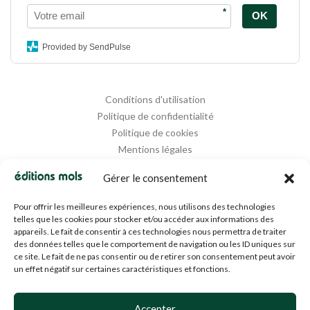
*
OK
Provided by SendPulse
Conditions d'utilisation
Politique de confidentialité
Politique de cookies
Mentions légales
Propriété intellectuelle
Gérer le consentement
Pour offrir les meilleures expériences, nous utilisons des technologies
telles que les cookies pour stocker et/ou accéder aux informations des
appareils. Le fait de consentir à ces technologies nous permettra de traiter
des données telles que le comportement de navigation ou les ID uniques sur
ce site. Le fait de ne pas consentir ou de retirer son consentement peut avoir
un effet négatif sur certaines caractéristiques et fonctions.
Designed and Managed by
Agence Media 112
Accepter