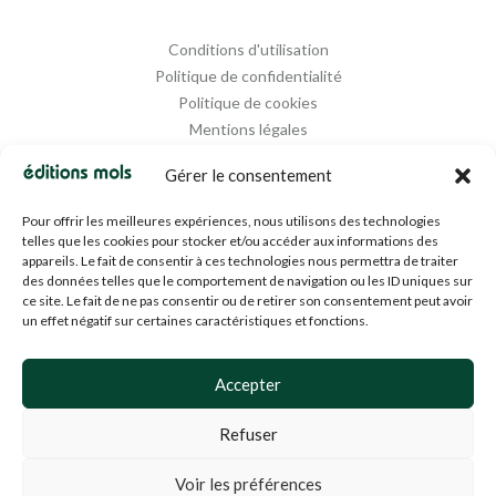
Conditions d'utilisation
Politique de confidentialité
Politique de cookies
Mentions légales
Propriété intellectuelle
Gérer le consentement
Pour offrir les meilleures expériences, nous utilisons des technologies
telles que les cookies pour stocker et/ou accéder aux informations des
appareils. Le fait de consentir à ces technologies nous permettra de traiter
des données telles que le comportement de navigation ou les ID uniques sur
ce site. Le fait de ne pas consentir ou de retirer son consentement peut avoir
un effet négatif sur certaines caractéristiques et fonctions.
Designed and Managed by
Agence Media 112
Accepter
Refuser
© 1994-2024 EDM SA (BE0453919022)— Tous droits réservés
Voir les préférences