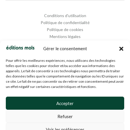
Conditions d'utilisation
Politique de confidentialité
Politique de cookies
Mentions légales
Propriété intellectuelle
Gérer le consentement
Pour offrir les meilleures expériences, nous utilisons des technologies
telles que les cookies pour stocker et/ou accéder aux informations des
appareils. Le fait de consentir à ces technologies nous permettra de traiter
des données telles que le comportement de navigation ou les ID uniques sur
ce site. Le fait de ne pas consentir ou de retirer son consentement peut avoir
un effet négatif sur certaines caractéristiques et fonctions.
Designed and Managed by
Agence Media 112
Accepter
Refuser
© 1994-2024 EDM SA (BE0453919022)— Tous droits réservés
Voir les préférences