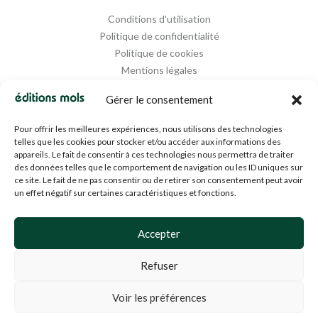
Conditions d'utilisation
Politique de confidentialité
Politique de cookies
Mentions légales
Propriété intellectuelle
Gérer le consentement
Pour offrir les meilleures expériences, nous utilisons des technologies
telles que les cookies pour stocker et/ou accéder aux informations des
appareils. Le fait de consentir à ces technologies nous permettra de traiter
des données telles que le comportement de navigation ou les ID uniques sur
ce site. Le fait de ne pas consentir ou de retirer son consentement peut avoir
un effet négatif sur certaines caractéristiques et fonctions.
Designed and Managed by
Agence Media 112
Accepter
Refuser
© 1994-2024 EDM SA (BE0453919022)— Tous droits réservés
Voir les préférences