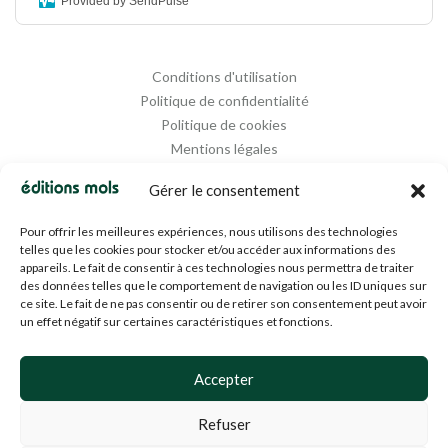
Provided by SendPulse
Conditions d'utilisation
Politique de confidentialité
Politique de cookies
Mentions légales
Propriété intellectuelle
Gérer le consentement
Pour offrir les meilleures expériences, nous utilisons des technologies
telles que les cookies pour stocker et/ou accéder aux informations des
appareils. Le fait de consentir à ces technologies nous permettra de traiter
des données telles que le comportement de navigation ou les ID uniques sur
ce site. Le fait de ne pas consentir ou de retirer son consentement peut avoir
un effet négatif sur certaines caractéristiques et fonctions.
Designed and Managed by
Agence Media 112
Accepter
Refuser
© 1994-2024 EDM SA (BE0453919022)— Tous droits réservés