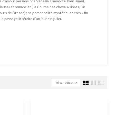
 d’amour persans, Via Venezia, L’immortel bien-aimé),
lleuse) et romancier (La Course des chevaux libres, Un
ours de Dresde) ; sa personnalité mystérieuse très « fin
e paysage littéraire d’un jour singulier.
Tri par défaut