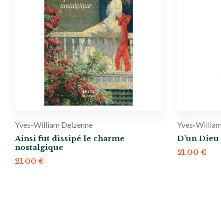
Yves-William Delzenne
Yves-Willia
Ainsi fut dissipé le charme
D’un Dieu
nostalgique
21.00
€
21.00
€