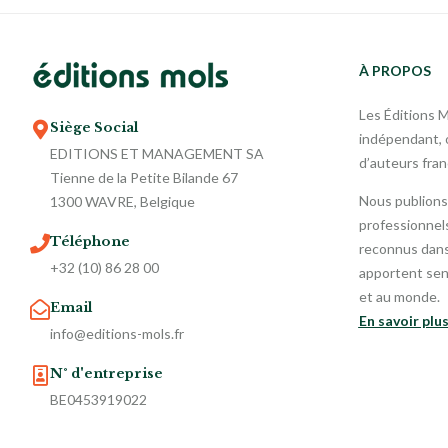
À PROPOS
Les Éditions 
Siège Social
indépendant, o
EDITIONS ET MANAGEMENT SA
d’auteurs fra
Tienne de la Petite Bilande 67
Nous publions
1300 WAVRE, Belgique
professionnels
Téléphone
reconnus dans 
+32 (10) 86 28 00
apportent sen
et au monde.
Email
En savoir plu
info@editions-mols.fr
N° d'entreprise
BE0453919022