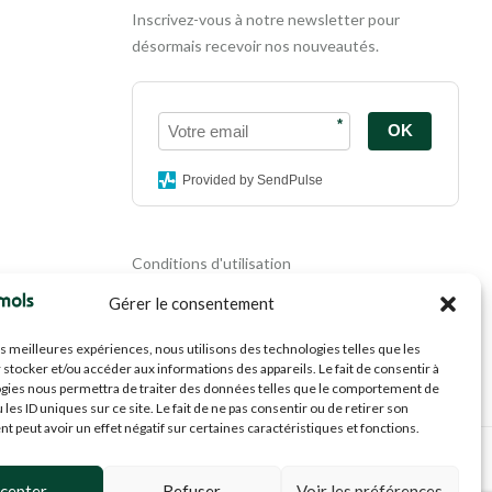
Inscrivez-vous à notre newsletter pour
désormais recevoir nos nouveautés.
*
OK
Provided by SendPulse
Conditions d'utilisation
Politique de confidentialité
Gérer le consentement
Politique de cookies
Mentions légales
les meilleures expériences, nous utilisons des technologies telles que les
Propriété intellectuelle
 stocker et/ou accéder aux informations des appareils. Le fait de consentir à
gies nous permettra de traiter des données telles que le comportement de
 les ID uniques sur ce site. Le fait de ne pas consentir ou de retirer son
 peut avoir un effet négatif sur certaines caractéristiques et fonctions.
cepter
Refuser
Voir les préférences