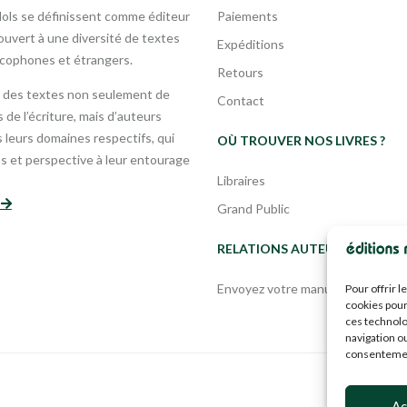
Mols se définissent comme éditeur
Paiements
uvert à une diversité de textes
Expéditions
ncophones et étrangers.
Retours
 des textes non seulement de
Contact
 de l’écriture, mais d’auteurs
leurs domaines respectifs, qui
OÙ TROUVER NOS LIVRES ?
s et perspective à leur entourage
Libraires
s
Grand Public
RELATIONS AUTEURS
Envoyez votre manuscrit
Pour offrir 
cookies pour
ces technolo
navigation ou
consentement
Ac