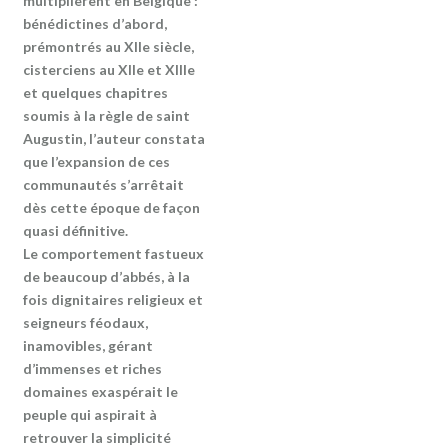
multiplièrent en Belgique :
bénédictines d’abord,
prémontrés au XIIe siècle,
cisterciens au XIIe et XIIIe
et quelques chapitres
soumis à la règle de saint
Augustin, l’auteur constata
que l’expansion de ces
communautés s’arrêtait
dès cette époque de façon
quasi définitive.
Le comportement fastueux
de beaucoup d’abbés, à la
fois dignitaires religieux et
seigneurs féodaux,
inamovibles, gérant
d’immenses et riches
domaines exaspérait le
peuple qui aspirait à
retrouver la simplicité