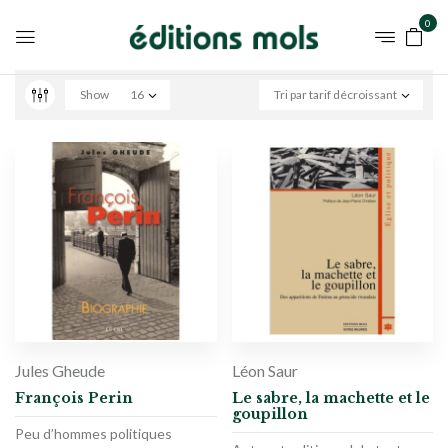
0
Show
16
Tri par tarif décroissant
Jules Gheude
Léon Saur
François Perin
Le sabre, la machette et le
goupillon
Peu d’hommes politiques