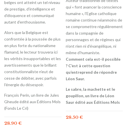
Auteur traditionnel de textes
belges ont atteint un tel niveau
qui « font avancer la conscience
de prestige, d’intelligence et
humaine », l’Eglise catholique
d’éloquence et communiqué
romaine continue néanmoins de
autant d’enthousiasme.
se compromettre régulièrement
Alors que la Belgique est
dans la compagnie de
confrontée à la poussée de plus
personnages et de régimes qui
en plus forte du nationalisme
n’ont rien ni d’évangélique, ni
flamand, le lecteur trouvera ici
même d’humaniste.
les vérités insupportables et les
Comment cela est-il possible
avertissements que le brillant
? C’est à cette question
constitutionnaliste n’eut de
qu’entreprend de répondre
cesse de débiter, avec parfois
Léon Saur.
l’énergie du désespoir.
Le sabre, la machette et le
François Perin, un livre de Jules
goupillon, un livre de Léon
Gheude édité aux Éditions Mols
Saur édité aux Éditions Mols
(Fonds Le Cri)
28.50
€
28.90
€