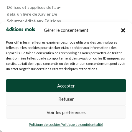
Délices et supplices de l’au-
delà, un livre de Xavier De
Schutter édité aux Éditions
Mols
Gérer le consentement
Pour offrir les meilleures expériences, nous utilisons des technologies
27.50
€
telles que les cookies pour stocker et/ou accéder aux informations des
appareils. Le fait de consentir à ces technologies nous permettra de traiter
des données telles que le comportement de navigation ou les ID uniques sur
ce site. Le fait de ne pas consentir ou de retirer son consentement peut avoir
un effet négatif sur certaines caractéristiques et fonctions.
Accepter
Refuser
Voir les préférences
Jean-Luc Ancely
Politique de cookies
Politique de confidentialité
Napoléon, la course à la