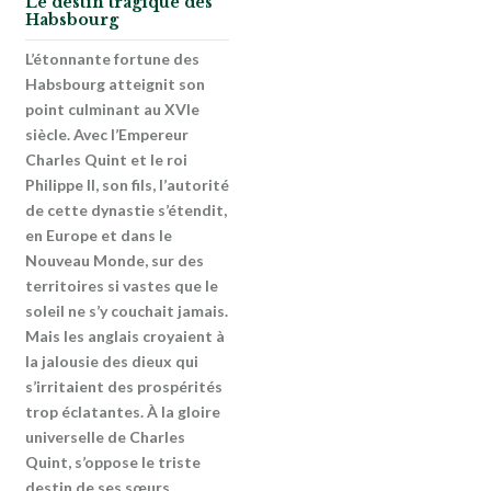
Le destin tragique des
Habsbourg
L’étonnante fortune des
Habsbourg atteignit son
point culminant au XVIe
siècle. Avec l’Empereur
Charles Quint et le roi
Philippe II, son fils, l’autorité
de cette dynastie s’étendit,
en Europe et dans le
Nouveau Monde, sur des
territoires si vastes que le
soleil ne s’y couchait jamais.
Mais les anglais croyaient à
la jalousie des dieux qui
s’irritaient des prospérités
trop éclatantes. À la gloire
universelle de Charles
Quint, s’oppose le triste
destin de ses sœurs