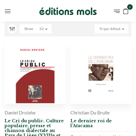
0
Show
32
Tri par défaut
Daniel Droixhe
Christian Du Brulle
Le Cri du public. Culture
Le dernier roi de
populaire, presse et
l’Atacama
chanson dialectale au
Pays de Liège (XVIIIe et