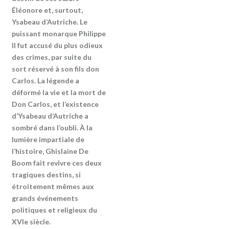
Éléonore et, surtout,
Ysabeau d’Autriche. Le
puissant monarque Philippe
II fut accusé du plus odieux
des crimes, par suite du
sort réservé à son fils don
Carlos. La légende a
déformé la vie et la mort de
Don Carlos, et l’existence
d’Ysabeau d’Autriche a
sombré dans l’oubli. À la
lumière impartiale de
l’histoire, Ghislaine De
Boom fait revivre ces deux
tragiques destins, si
étroitement mêmes aux
grands événements
politiques et religieux du
XVIe siècle.