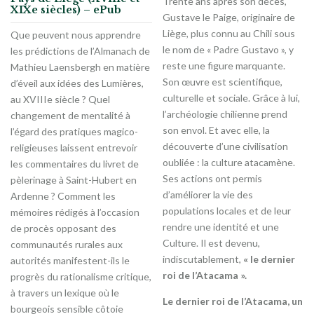
Trente ans après son décès,
XIXe siècles) – ePub
Gustave le Paige, originaire de
Liège, plus connu au Chili sous
Que peuvent nous apprendre
le nom de « Padre Gustavo », y
les prédictions de l’Almanach de
reste une figure marquante.
Mathieu Laensbergh en matière
Son œuvre est scientifique,
d’éveil aux idées des Lumières,
culturelle et sociale. Grâce à lui,
au XVIIIe siècle ? Quel
l’archéologie chilienne prend
changement de mentalité à
son envol. Et avec elle, la
l’égard des pratiques magico-
découverte d’une civilisation
religieuses laissent entrevoir
oubliée : la culture atacamène.
les commentaires du livret de
Ses actions ont permis
pèlerinage à Saint-Hubert en
d’améliorer la vie des
Ardenne ? Comment les
populations locales et de leur
mémoires rédigés à l’occasion
rendre une identité et une
de procès opposant des
Culture. Il est devenu,
communautés rurales aux
indiscutablement,
« le dernier
autorités manifestent-ils le
roi de l’Atacama ».
progrès du rationalisme critique,
à travers un lexique où le
Le dernier roi de l’Atacama, un
bourgeois sensible côtoie