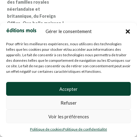
des familles royales
néerlandaise et
britannique, du Foreign
Office. Que belle moisson !
(Georges-Henri Dumont,
Gérer le consentement
extrait de la préface)
Pour offrir les meilleures expériences, nous utilisons des technologies
Léopold avant Léopold Ier,
telles que les cookies pour stocker et/ou accéder aux informations des
appareils. Le fait de consentir à ces technologies nous permettra de traiter
un livre de Gilbert Kirschen
des données telles que le comportement de navigation ou les ID uniques sur
édité aux Éditions Mols
ce site. Le fait de ne pas consentir ou de retirer son consentement peut avoir
(Fonds Le Cri)
un effet négatif sur certaines caractéristiques et fonctions.
21.07
€
Accepter
Refuser
Voir les préférences
Politique de cookies
Politique de confidentialité