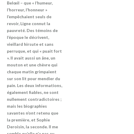
Belœil – que « l’humeur,
l’horreur, l’honneur »
l’empêchaient seuls de
revoir, Ligne connut la
pauvreté. Des témoins de
l’époque le décrivent,
vieillard hirsute et sans
perruque, et qui « puait fort
». Il avait aussi un âne, un
mouton et une chèvre qui
chaque matin grimpaient
sur son lit pour mendier du
pain. Les deux informations,
également fiables, ne sont
nullement contradictoires ;
mais les biographies
savantes n’ont retenu que
la première, et Sophie
Deroisin, la seconde. Il me
semble qu’elle n’a pas eu