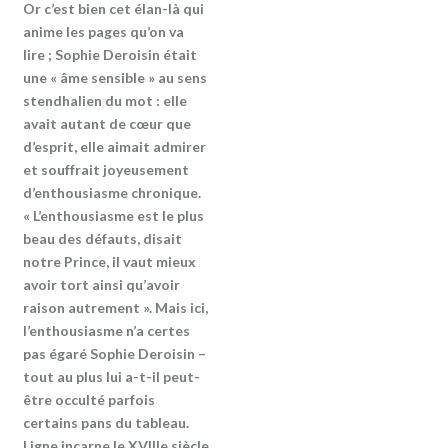
Or c’est bien cet élan-là qui
anime les pages qu’on va
lire ; Sophie Deroisin était
une « âme sensible » au sens
stendhalien du mot : elle
avait autant de cœur que
d’esprit, elle aimait admirer
et souffrait joyeusement
d’enthousiasme chronique.
« L’enthousiasme est le plus
beau des défauts, disait
notre Prince, il vaut mieux
avoir tort ainsi qu’avoir
raison autrement ». Mais ici,
l’enthousiasme n’a certes
pas égaré Sophie Deroisin –
tout au plus lui a-t-il peut-
être occulté parfois
certains pans du tableau.
Ligne incarne le XVIIIe siècle