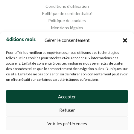
Conditions d'utilisation
Politique de confidentialité
Politique de cookies
Mentions légales
Propriété intellectuelle
Gérer le consentement
Pour offrir les meilleures expériences, nous utilisons des technologies
telles que les cookies pour stocker et/ou accéder aux informations des
appareils. Le fait de consentir à ces technologies nous permettra de traiter
des données telles que le comportement de navigation ou les ID uniques sur
ce site. Le fait de ne pas consentir ou de retirer son consentement peut avoir
un effet négatif sur certaines caractéristiques et fonctions.
Designed and Managed by
Agence Media 112
Accepter
Refuser
© 1994-2024 EDM SA (BE0453919022)— Tous droits réservés
Voir les préférences