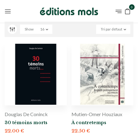
0
Show
16
Tri par défaut
Douglas De Coninck
Mutien-Omer Houziaux
30 témoins morts
À contretemps
22.00
€
22.50
€