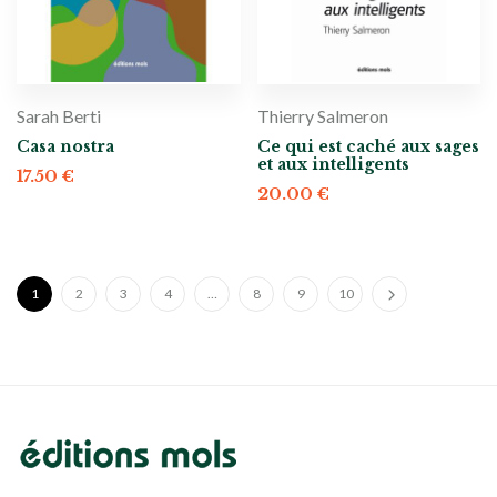
Sarah Berti
Thierry Salmeron
Casa nostra
Ce qui est caché aux sages
et aux intelligents
17.50
€
20.00
€
1
2
3
4
…
8
9
10