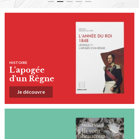
HISTOIRE
L'apogée
d'un Règne
Je découvre