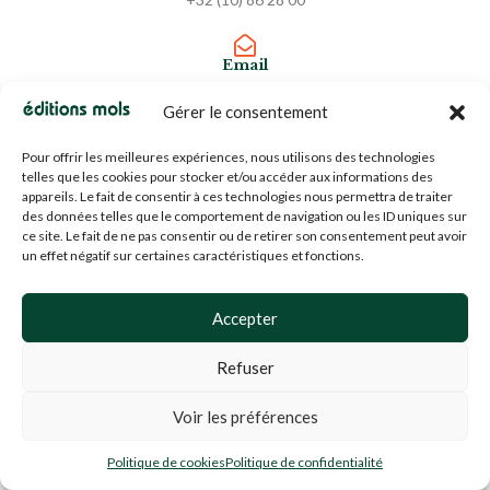
Email
info@editions-mols.fr
Gérer le consentement
Pour offrir les meilleures expériences, nous utilisons des technologies
N° d'entreprise
telles que les cookies pour stocker et/ou accéder aux informations des
BE0453919022
appareils. Le fait de consentir à ces technologies nous permettra de traiter
des données telles que le comportement de navigation ou les ID uniques sur
ce site. Le fait de ne pas consentir ou de retirer son consentement peut avoir
un effet négatif sur certaines caractéristiques et fonctions.
À PROPOS
Les Éditions Mols se définissent comme éditeur indépendant,
Accepter
ouvert à une diversité de textes d’auteurs francophones et
Refuser
étrangers.
Nous publions des textes non seulement de professionnels de
Voir les préférences
l’écriture, mais d’auteurs reconnus dans leurs domaines respectifs,
Politique de cookies
Politique de confidentialité
qui apportent sens et perspective à leur entourage et au monde.