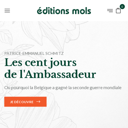
0
CATHERINE D’OULTREMONT
Les fruits de la
solitude
Quatre saisons à Port-Royal
JE DÉCOUVRE