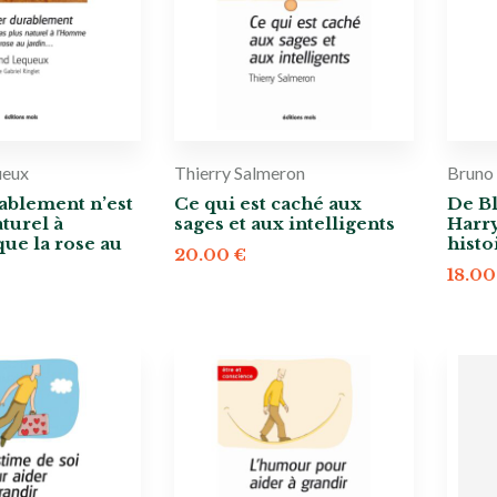
ueux
Thierry Salmeron
Bruno
ablement n’est
Ce qui est caché aux
De B
turel à
sages et aux intelligents
Harry
ue la rose au
histo
20.00
€
18.0