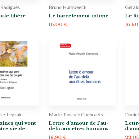
 Radiguès
Bruno Humbeeck
Gérald
ule libéré
Le harcèlement intime
Le R
16.00
€
16.9
sse-Legrain
Marie-Pascale Coenraets
Danie
aines qui vont
Lettre d’amour de l’au-
Lettr
tre vie de
delà aux êtres humains
d’am
18.90
€
22.0