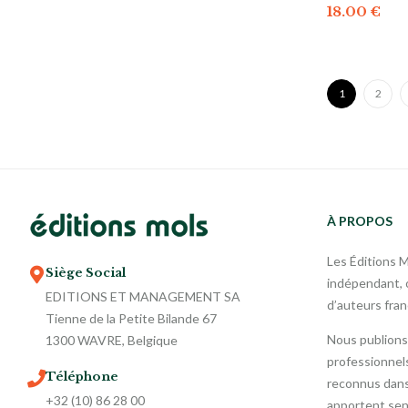
18.00
€
1
2
À PROPOS
Les Éditions 
Siège Social
indépendant, o
EDITIONS ET MANAGEMENT SA
d’auteurs fra
Tienne de la Petite Bilande 67
Nous publions
1300 WAVRE, Belgique
professionnels
Téléphone
reconnus dans 
+32 (10) 86 28 00
apportent sen