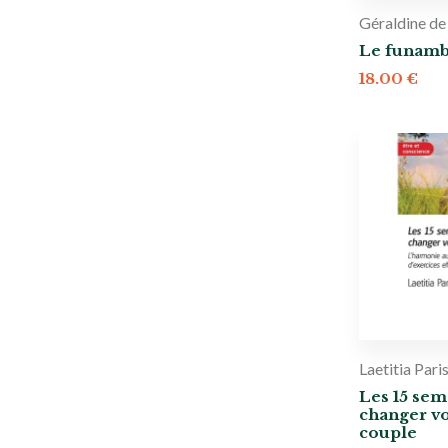
Géraldine de
Le funamb
18.00
€
Laetitia Pari
Les 15 sem
changer vo
couple