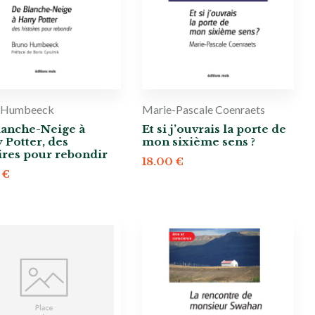
 Humbeeck
Marie-Pascale Coenraets
lanche-Neige à
Et si j’ouvrais la porte de
 Potter, des
mon sixième sens ?
ires pour rebondir
18.00
€
0
€