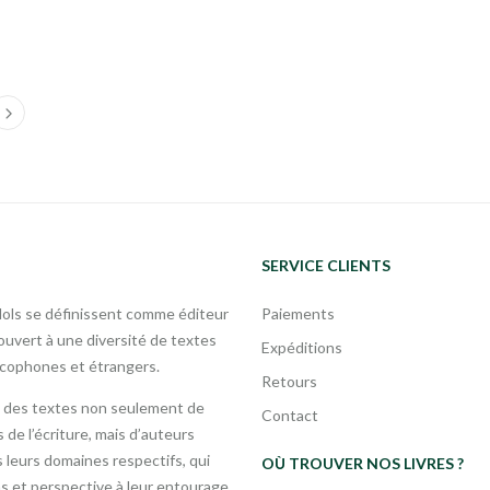
SERVICE CLIENTS
Mols se définissent comme éditeur
Paiements
uvert à une diversité de textes
Expéditions
ncophones et étrangers.
Retours
 des textes non seulement de
Contact
 de l’écriture, mais d’auteurs
leurs domaines respectifs, qui
OÙ TROUVER NOS LIVRES ?
s et perspective à leur entourage