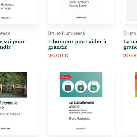
eeck
Bruno Humbeeck
Bruno
e soi pour
L’humour pour aider à
La na
andir
grandir
gran
20.00
€
20.0