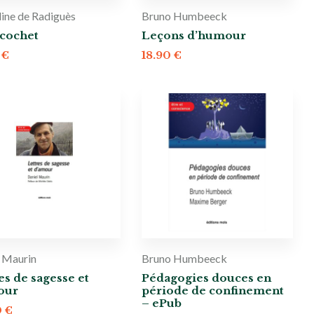
ine de Radiguès
Bruno Humbeeck
icochet
Leçons d’humour
0
€
18.90
€
l Maurin
Bruno Humbeeck
es de sagesse et
Pédagogies douces en
our
période de confinement
– ePub
0
€