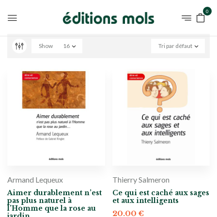
0
Show
16
Tri par défaut
Armand Lequeux
Thierry Salmeron
Aimer durablement n’est
Ce qui est caché aux sages
pas plus naturel à
et aux intelligents
l’Homme que la rose au
20.00
€
jardin