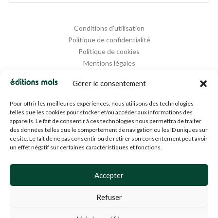
Conditions d'utilisation
Politique de confidentialité
Politique de cookies
Mentions légales
Propriété intellectuelle
Gérer le consentement
Pour offrir les meilleures expériences, nous utilisons des technologies
telles que les cookies pour stocker et/ou accéder aux informations des
appareils. Le fait de consentir à ces technologies nous permettra de traiter
des données telles que le comportement de navigation ou les ID uniques sur
ce site. Le fait de ne pas consentir ou de retirer son consentement peut avoir
un effet négatif sur certaines caractéristiques et fonctions.
Designed and Managed by
Agence Media 112
Accepter
Refuser
© 1994-2024 EDM SA (BE0453919022)— Tous droits réservés