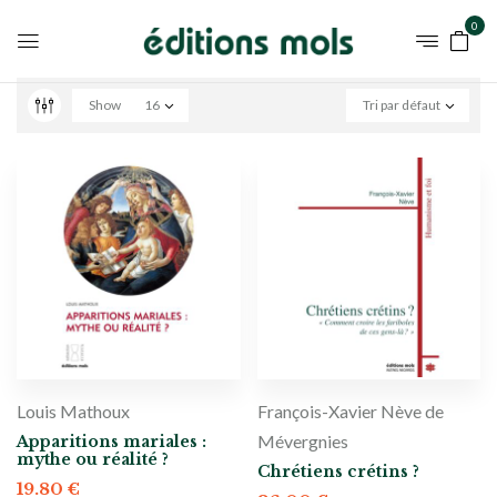
0
Show
16
Tri par défaut
Louis Mathoux
François-Xavier Nève de
Mévergnies
Apparitions mariales :
mythe ou réalité ?
Chrétiens crétins ?
19.80
€