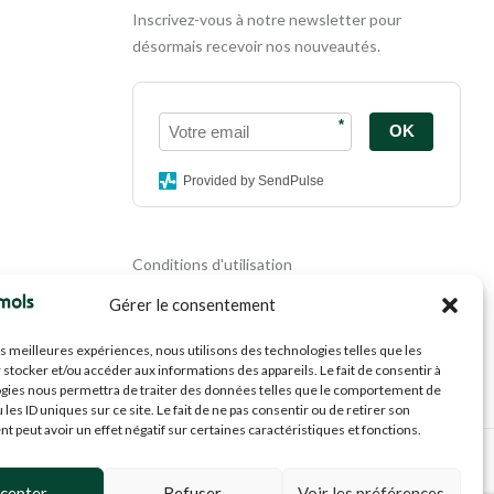
Inscrivez-vous à notre newsletter pour
désormais recevoir nos nouveautés.
*
OK
Provided by SendPulse
Conditions d'utilisation
Politique de confidentialité
Gérer le consentement
Politique de cookies
Mentions légales
les meilleures expériences, nous utilisons des technologies telles que les
Propriété intellectuelle
 stocker et/ou accéder aux informations des appareils. Le fait de consentir à
gies nous permettra de traiter des données telles que le comportement de
 les ID uniques sur ce site. Le fait de ne pas consentir ou de retirer son
 peut avoir un effet négatif sur certaines caractéristiques et fonctions.
cepter
Refuser
Voir les préférences