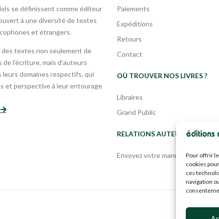
Mols se définissent comme éditeur
Paiements
uvert à une diversité de textes
Expéditions
ncophones et étrangers.
Retours
 des textes non seulement de
Contact
 de l’écriture, mais d’auteurs
leurs domaines respectifs, qui
OÙ TROUVER NOS LIVRES ?
s et perspective à leur entourage
Libraires
s
Grand Public
RELATIONS AUTEURS
Envoyez votre manuscrit
Pour offrir 
cookies pour
ces technolo
navigation ou
consentement
Ac