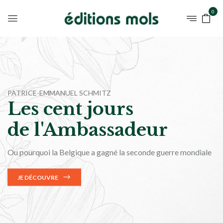
0
CATHERINE D’OULTREMONT
Les fruits de la
solitude
Quatre saisons à Port-Royal
JE DÉCOUVRE