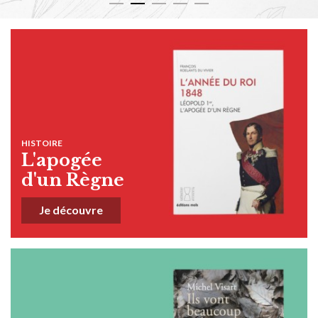
HISTOIRE
L'apogée
d'un Règne
Je découvre