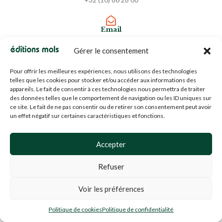
Email
info@editions-mols.fr
Gérer le consentement
Pour offrir les meilleures expériences, nous utilisons des technologies
N° d'entreprise
telles que les cookies pour stocker et/ou accéder aux informations des
BE0453919022
appareils. Le fait de consentir à ces technologies nous permettra de traiter
des données telles que le comportement de navigation ou les ID uniques sur
ce site. Le fait de ne pas consentir ou de retirer son consentement peut avoir
un effet négatif sur certaines caractéristiques et fonctions.
À PROPOS
Les Éditions Mols se définissent comme éditeur indépendant,
Accepter
ouvert à une diversité de textes d’auteurs francophones et
Refuser
étrangers.
Nous publions des textes non seulement de professionnels de
Voir les préférences
l’écriture, mais d’auteurs reconnus dans leurs domaines respectifs,
Politique de cookies
Politique de confidentialité
qui apportent sens et perspective à leur entourage et au monde.