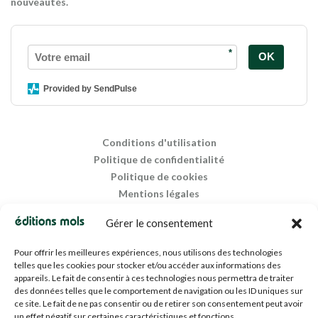
nouveautés.
*
OK
Provided by SendPulse
Conditions d'utilisation
Politique de confidentialité
Politique de cookies
Mentions légales
Propriété intellectuelle
Gérer le consentement
Pour offrir les meilleures expériences, nous utilisons des technologies
telles que les cookies pour stocker et/ou accéder aux informations des
appareils. Le fait de consentir à ces technologies nous permettra de traiter
des données telles que le comportement de navigation ou les ID uniques sur
ce site. Le fait de ne pas consentir ou de retirer son consentement peut avoir
un effet négatif sur certaines caractéristiques et fonctions.