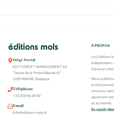
À PROPOS
Les Éditions 
Siège Social
indépendant, o
EDITIONS ET MANAGEMENT SA
d’auteurs fra
Tienne de la Petite Bilande 67
Nous publions
1300 WAVRE, Belgique
professionnels
Téléphone
reconnus dans 
+32 (10) 86 28 00
apportent sen
et au monde.
Email
En savoir plu
info@editions-mols.fr