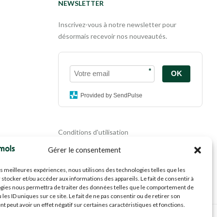
NEWSLETTER
Inscrivez-vous à notre newsletter pour
désormais recevoir nos nouveautés.
*
OK
Provided by SendPulse
Conditions d'utilisation
Politique de confidentialité
Gérer le consentement
Politique de cookies
Mentions légales
les meilleures expériences, nous utilisons des technologies telles que les
Propriété intellectuelle
 stocker et/ou accéder aux informations des appareils. Le fait de consentir à
gies nous permettra de traiter des données telles que le comportement de
 les ID uniques sur ce site. Le fait de ne pas consentir ou de retirer son
 peut avoir un effet négatif sur certaines caractéristiques et fonctions.