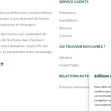
SERVICE CLIENTS
Mols se définissent comme éditeur
Paiements
uvert à une diversité de textes
Expéditions
ncophones et étrangers.
Retours
 des textes non seulement de
Contact
 de l’écriture, mais d’auteurs
leurs domaines respectifs, qui
OÙ TROUVER NOS LIVRES ?
s et perspective à leur entourage
Libraires
s
Grand Public
RELATIONS AUTEURS
Envoyez votre manuscrit
Pour offrir 
cookies pour
ces technolo
navigation ou
consentement