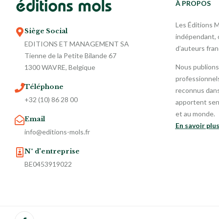
À PROPOS
Les Éditions 
Siège Social
indépendant, o
EDITIONS ET MANAGEMENT SA
d’auteurs fra
Tienne de la Petite Bilande 67
Nous publions
1300 WAVRE, Belgique
professionnels
Téléphone
reconnus dans 
+32 (10) 86 28 00
apportent sen
et au monde.
Email
En savoir plu
info@editions-mols.fr
N° d'entreprise
BE0453919022