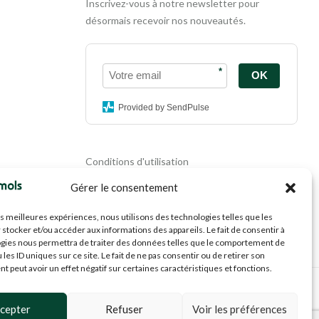
Inscrivez-vous à notre newsletter pour
désormais recevoir nos nouveautés.
*
OK
Provided by SendPulse
Conditions d'utilisation
Politique de confidentialité
Gérer le consentement
Politique de cookies
Mentions légales
les meilleures expériences, nous utilisons des technologies telles que les
Propriété intellectuelle
 stocker et/ou accéder aux informations des appareils. Le fait de consentir à
gies nous permettra de traiter des données telles que le comportement de
 les ID uniques sur ce site. Le fait de ne pas consentir ou de retirer son
 peut avoir un effet négatif sur certaines caractéristiques et fonctions.
cepter
Refuser
Voir les préférences