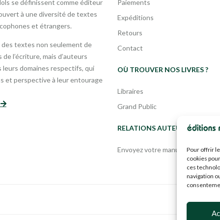
Mols se définissent comme éditeur
Paiements
uvert à une diversité de textes
Expéditions
ncophones et étrangers.
Retours
 des textes non seulement de
Contact
 de l’écriture, mais d’auteurs
leurs domaines respectifs, qui
OÙ TROUVER NOS LIVRES ?
s et perspective à leur entourage
Libraires
s
Grand Public
RELATIONS AUTEURS
Envoyez votre manuscrit
Pour offrir 
cookies pour
ces technolo
navigation ou
consentement
Ac