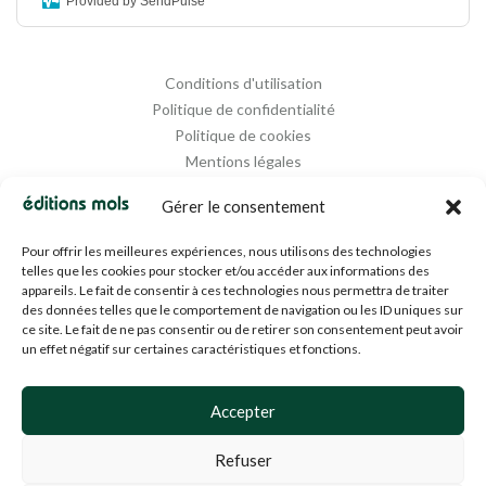
Provided by SendPulse
Conditions d'utilisation
Politique de confidentialité
Politique de cookies
Mentions légales
Propriété intellectuelle
Gérer le consentement
Pour offrir les meilleures expériences, nous utilisons des technologies
telles que les cookies pour stocker et/ou accéder aux informations des
appareils. Le fait de consentir à ces technologies nous permettra de traiter
des données telles que le comportement de navigation ou les ID uniques sur
ce site. Le fait de ne pas consentir ou de retirer son consentement peut avoir
un effet négatif sur certaines caractéristiques et fonctions.
Designed and Managed by
Agence Media 112
Accepter
Refuser
© 1994-2024 EDM SA (BE0453919022)— Tous droits réservés