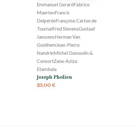
Emmanuel Gerard
Fabrice
Maerten
Francis
Delpérée
Françoise Carton de
Tournai
Fred Stevens
Gustaaf
Janssens
Herman Van
Goethem
Jean-Pierre
Nandrin
Michel Dumoulin &
Consort
Zana-Aziza
Etambala
Joseph Pholien
25.00
€