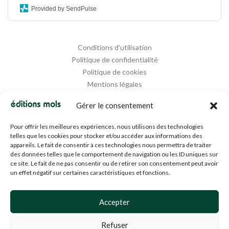
Provided by SendPulse
Conditions d'utilisation
Politique de confidentialité
Politique de cookies
Mentions légales
Propriété intellectuelle
Gérer le consentement
Pour offrir les meilleures expériences, nous utilisons des technologies
telles que les cookies pour stocker et/ou accéder aux informations des
appareils. Le fait de consentir à ces technologies nous permettra de traiter
des données telles que le comportement de navigation ou les ID uniques sur
ce site. Le fait de ne pas consentir ou de retirer son consentement peut avoir
un effet négatif sur certaines caractéristiques et fonctions.
Designed and Managed by
Agence Media 112
Accepter
Refuser