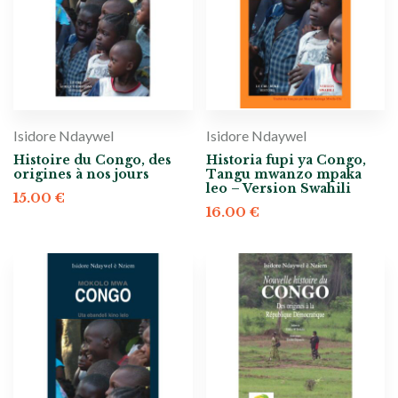
Isidore Ndaywel
Isidore Ndaywel
Histoire du Congo, des
Historia fupi ya Congo,
origines à nos jours
Tangu mwanzo mpaka
leo – Version Swahili
15.00
€
16.00
€