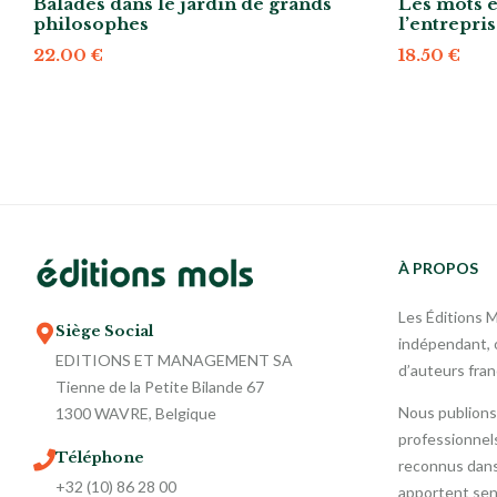
Balades dans le jardin de grands
Les mots e
philosophes
l’entrepri
22.00
€
18.50
€
À PROPOS
Les Éditions 
Siège Social
indépendant, o
EDITIONS ET MANAGEMENT SA
d’auteurs fra
Tienne de la Petite Bilande 67
Nous publions
1300 WAVRE, Belgique
professionnels
Téléphone
reconnus dans 
+32 (10) 86 28 00
apportent sen