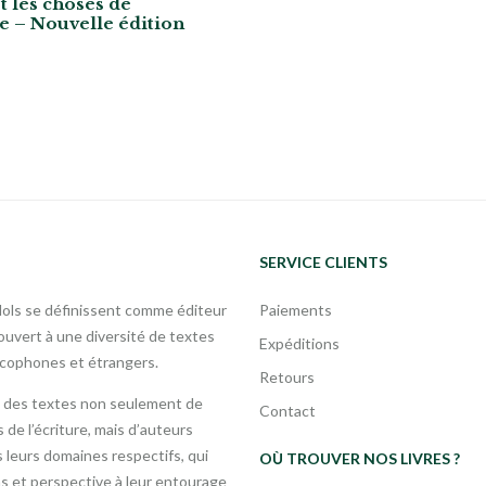
t les choses de
se – Nouvelle édition
SERVICE CLIENTS
Mols se définissent comme éditeur
Paiements
uvert à une diversité de textes
Expéditions
ncophones et étrangers.
Retours
 des textes non seulement de
Contact
 de l’écriture, mais d’auteurs
leurs domaines respectifs, qui
OÙ TROUVER NOS LIVRES ?
s et perspective à leur entourage