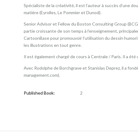
Spécialiste de la créativité, il est l’auteur à succès d’une 
matière (Eyrolles, Le Pommier et Dunod).
Senior Advisor et Fellow du Boston Consulting Group (BCG),
partie croissante de son temps à l’enseignement, principal
CartoonBase pour promouvoir l’utilisation du dessin humoris
les illustrations en tout genre.
Il est également chargé de cours à Centrale / Paris. Il a ét
Avec Rodolphe de Borchgrave et Stanislas Deprez, il a fon
management.com).
Published Book:
2