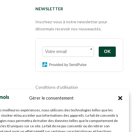
NEWSLETTER
Inscrivez-vous à notre newsletter pour
désormais recevoir nos nouveautés.
*
OK
Provided by SendPulse
Conditions d'utilisation
Politique de confidentialité
Gérer le consentement
Politique de cookies
Mentions légales
les meilleures expériences, nous utilisons des technologies telles que les
Propriété intellectuelle
 stocker et/ou accéder aux informations des appareils. Le fait de consentir à
gies nous permettra de traiter des données telles que le comportement de
 les ID uniques sur ce site. Le fait de ne pas consentir ou de retirer son
 peut avoir un effet négatif sur certaines caractéristiques et fonctions.