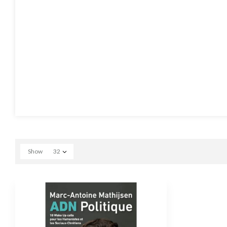
Show
32