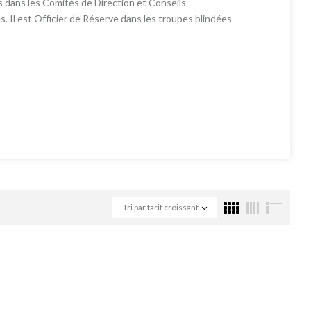
s dans les Comités de Direction et Conseils
s. Il est Officier de Réserve dans les troupes blindées
Tri par tarif croissant