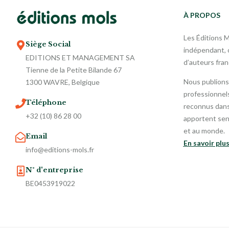
À PROPOS
Les Éditions 
Siège Social
indépendant, o
EDITIONS ET MANAGEMENT SA
d’auteurs fra
Tienne de la Petite Bilande 67
Nous publions
1300 WAVRE, Belgique
professionnels
Téléphone
reconnus dans 
+32 (10) 86 28 00
apportent sen
et au monde.
Email
En savoir plu
info@editions-mols.fr
N° d'entreprise
BE0453919022