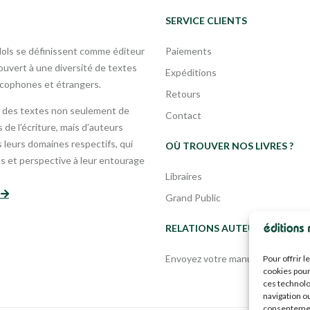
SERVICE CLIENTS
Mols se définissent comme éditeur
Paiements
uvert à une diversité de textes
Expéditions
ncophones et étrangers.
Retours
 des textes non seulement de
Contact
 de l’écriture, mais d’auteurs
leurs domaines respectifs, qui
OÙ TROUVER NOS LIVRES ?
s et perspective à leur entourage
Libraires
s
Grand Public
RELATIONS AUTEURS
Envoyez votre manuscrit
Pour offrir 
cookies pour
ces technolo
navigation ou
consentement