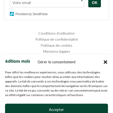
*
OK
Provided by SendPulse
Conditions d'utilisation
Politique de confidentialité
Politique de cookies
Mentions légales
Propriété intellectuelle
Gérer le consentement
Pour offrir les meilleures expériences, nous utilisons des technologies
telles que les cookies pour stocker et/ou accéder aux informations des
appareils. Le fait de consentir à ces technologies nous permettra de traiter
des données telles que le comportement de navigation ou les ID uniques sur
ce site. Le fait de ne pas consentir ou de retirer son consentement peut avoir
un effet négatif sur certaines caractéristiques et fonctions.
Designed and Managed by
Agence Media 112
Accepter