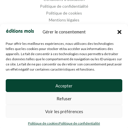
Politique de confidentialité
Politique de cookies
Mentions légales
Propriété intellectuelle
Gérer le consentement
Pour offrir les meilleures expériences, nous utilisons des technologies
telles que les cookies pour stocker et/ou accéder aux informations des
appareils. Le fait de consentir à ces technologies nous permettra de traiter
des données telles que le comportement de navigation ou les ID uniques sur
ce site. Le fait de ne pas consentir ou de retirer son consentement peut avoir
un effet négatif sur certaines caractéristiques et fonctions.
Designed and Managed by
Agence Media 112
Accepter
Refuser
© 1994-2024 EDM SA (BE0453919022)— Tous droits réservés
Voir les préférences
Politique de cookies
Politique de confidentialité