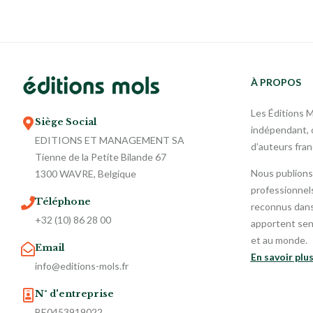
À PROPOS
Les Éditions 
Siège Social
indépendant, o
EDITIONS ET MANAGEMENT SA
d’auteurs fra
Tienne de la Petite Bilande 67
Nous publions
1300 WAVRE, Belgique
professionnels
Téléphone
reconnus dans 
+32 (10) 86 28 00
apportent sen
et au monde.
Email
En savoir plu
info@editions-mols.fr
N° d'entreprise
BE0453919022