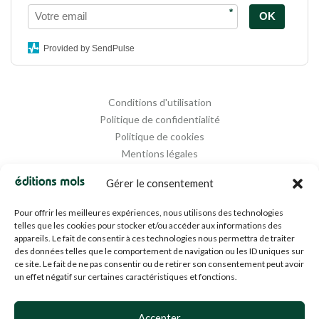
*
OK
Provided by SendPulse
Conditions d'utilisation
Politique de confidentialité
Politique de cookies
Mentions légales
Propriété intellectuelle
Gérer le consentement
Pour offrir les meilleures expériences, nous utilisons des technologies
telles que les cookies pour stocker et/ou accéder aux informations des
appareils. Le fait de consentir à ces technologies nous permettra de traiter
des données telles que le comportement de navigation ou les ID uniques sur
ce site. Le fait de ne pas consentir ou de retirer son consentement peut avoir
un effet négatif sur certaines caractéristiques et fonctions.
Designed and Managed by
Agence Media 112
Accepter