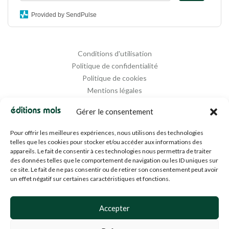
Provided by SendPulse
Conditions d'utilisation
Politique de confidentialité
Politique de cookies
Mentions légales
Propriété intellectuelle
Gérer le consentement
Pour offrir les meilleures expériences, nous utilisons des technologies
telles que les cookies pour stocker et/ou accéder aux informations des
appareils. Le fait de consentir à ces technologies nous permettra de traiter
des données telles que le comportement de navigation ou les ID uniques sur
ce site. Le fait de ne pas consentir ou de retirer son consentement peut avoir
un effet négatif sur certaines caractéristiques et fonctions.
Designed and Managed by
Agence Media 112
Accepter