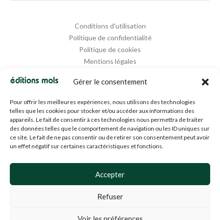
Conditions d'utilisation
Politique de confidentialité
Politique de cookies
Mentions légales
Propriété intellectuelle
Gérer le consentement
Pour offrir les meilleures expériences, nous utilisons des technologies
telles que les cookies pour stocker et/ou accéder aux informations des
appareils. Le fait de consentir à ces technologies nous permettra de traiter
des données telles que le comportement de navigation ou les ID uniques sur
ce site. Le fait de ne pas consentir ou de retirer son consentement peut avoir
un effet négatif sur certaines caractéristiques et fonctions.
Designed and Managed by
Agence Media 112
Accepter
Refuser
© 1994-2024 EDM SA (BE0453919022)— Tous droits réservés
Voir les préférences