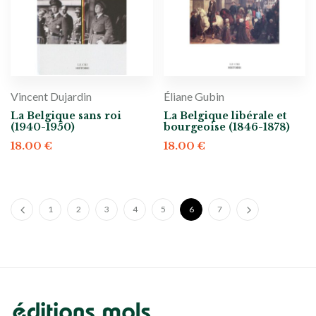
Vincent Dujardin
Éliane Gubin
La Belgique sans roi
La Belgique libérale et
(1940-1950)
bourgeoise (1846-1878)
18.00
€
18.00
€
1
2
3
4
5
6
7