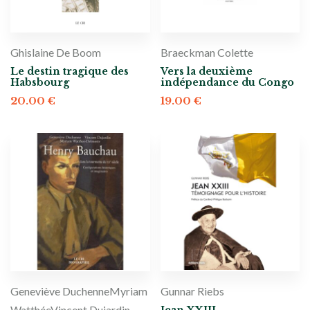
Ghislaine De Boom
Braeckman Colette
Le destin tragique des
Vers la deuxième
Habsbourg
indépendance du Congo
20.00
€
19.00
€
Geneviève Duchenne
Myriam
Gunnar Riebs
Watthée
Vincent Dujardin
Jean XXIII