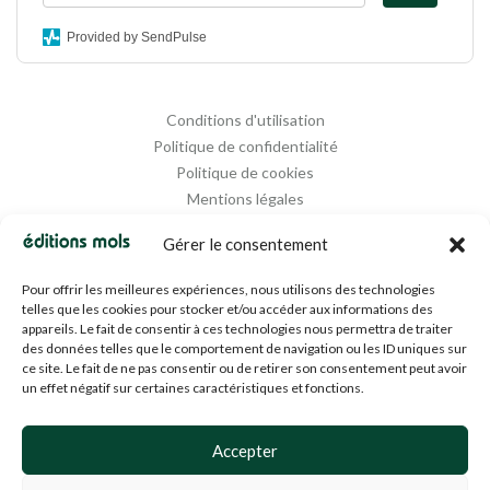
Provided by SendPulse
Conditions d'utilisation
Politique de confidentialité
Politique de cookies
Mentions légales
Propriété intellectuelle
Gérer le consentement
Pour offrir les meilleures expériences, nous utilisons des technologies
telles que les cookies pour stocker et/ou accéder aux informations des
appareils. Le fait de consentir à ces technologies nous permettra de traiter
des données telles que le comportement de navigation ou les ID uniques sur
ce site. Le fait de ne pas consentir ou de retirer son consentement peut avoir
un effet négatif sur certaines caractéristiques et fonctions.
Designed and Managed by
Agence Media 112
Accepter