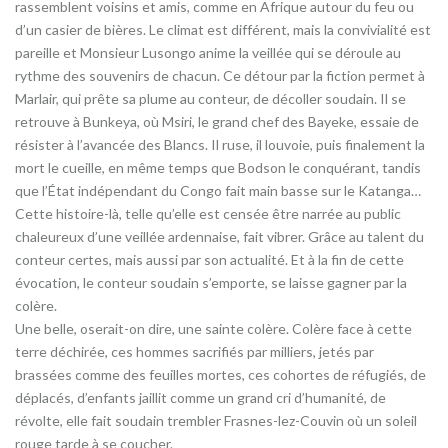
rassemblent voisins et amis, comme en Afrique autour du feu ou
d’un casier de bières. Le climat est différent, mais la convivialité est
pareille et Monsieur Lusongo anime la veillée qui se déroule au
rythme des souvenirs de chacun. Ce détour par la fiction permet à
Marlair, qui prête sa plume au conteur, de décoller soudain. Il se
retrouve à Bunkeya, où Msiri, le grand chef des Bayeke, essaie de
résister à l’avancée des Blancs. Il ruse, il louvoie, puis finalement la
mort le cueille, en même temps que Bodson le conquérant, tandis
que l’État indépendant du Congo fait main basse sur le Katanga…
Cette histoire-là, telle qu’elle est censée être narrée au public
chaleureux d’une veillée ardennaise, fait vibrer. Grâce au talent du
conteur certes, mais aussi par son actualité. Et à la fin de cette
évocation, le conteur soudain s’emporte, se laisse gagner par la
colère.
Une belle, oserait-on dire, une sainte colère. Colère face à cette
terre déchirée, ces hommes sacrifiés par milliers, jetés par
brassées comme des feuilles mortes, ces cohortes de réfugiés, de
déplacés, d’enfants jaillit comme un grand cri d’humanité, de
révolte, elle fait soudain trembler Frasnes-lez-Couvin où un soleil
rouge tarde à se coucher.