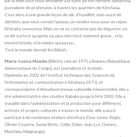
par la main pour nous entraîner à la suite de son héroïne Samantha,
journaliste de profession, à travers les quartiers de Kinshasa.
C’est alors à une grande leçon de vie, d’humilité, mais aussi de
dérision, que nous convie l’auteur, un rendez-vous pour un repas
littéraire savoureux. Mais on ne se contente pas de déguster, on
se dit surtout qu’après ça, plus rien n’est vraiment grave… ni la
montre brisée, ni le temps qui passe…
Tout le monde devrait lire Bibish.
Marie-Louise Mumbu
(Bibish), née en 1975 à Bukavu (République
démocratique du Congo), est journaliste et écrivain.
Diplômée en 2002 de l’Institut technique des Sciences de
l’information et communication à Kinshasa (ISTI), et
correspondante d’
Africultures
(revue culturelle trimestrielle), elle a
été administratrice des studios Kabako jusqu’à l’été 2003. Elle a
travaillé dans l’administration et la production pour différents
artistes et projets culturels à travers le monde, elle a aussi
participé à de nombreux ateliers d’écriture (Guy-Junior Régis,
Olivier Coyette, Sonia Ristic, Odile Zeller, Jean-Luc Outers,
Matthieu Malgrange).