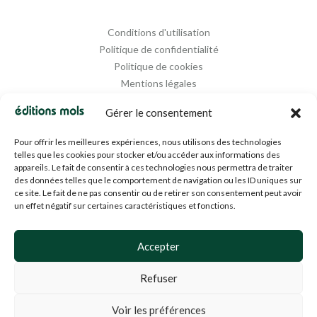
Conditions d'utilisation
Politique de confidentialité
Politique de cookies
Mentions légales
Propriété intellectuelle
Gérer le consentement
Pour offrir les meilleures expériences, nous utilisons des technologies
telles que les cookies pour stocker et/ou accéder aux informations des
appareils. Le fait de consentir à ces technologies nous permettra de traiter
des données telles que le comportement de navigation ou les ID uniques sur
ce site. Le fait de ne pas consentir ou de retirer son consentement peut avoir
un effet négatif sur certaines caractéristiques et fonctions.
Designed and Managed by
Agence Media 112
Accepter
Refuser
© 1994-2024 EDM SA (BE0453919022)— Tous droits réservés
Voir les préférences