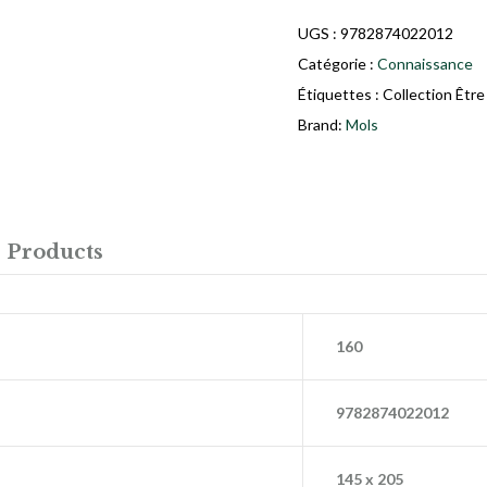
UGS :
9782874022012
Catégorie :
Connaissance
Étiquettes :
Collection Êtr
Brand:
Mols
 Products
160
9782874022012
145 x 205