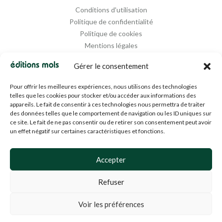
Conditions d'utilisation
Politique de confidentialité
Politique de cookies
Mentions légales
Propriété intellectuelle
Gérer le consentement
Pour offrir les meilleures expériences, nous utilisons des technologies
telles que les cookies pour stocker et/ou accéder aux informations des
appareils. Le fait de consentir à ces technologies nous permettra de traiter
des données telles que le comportement de navigation ou les ID uniques sur
ce site. Le fait de ne pas consentir ou de retirer son consentement peut avoir
un effet négatif sur certaines caractéristiques et fonctions.
Designed and Managed by
Agence Media 112
Accepter
Refuser
© 1994-2024 EDM SA (BE0453919022)— Tous droits réservés
Voir les préférences