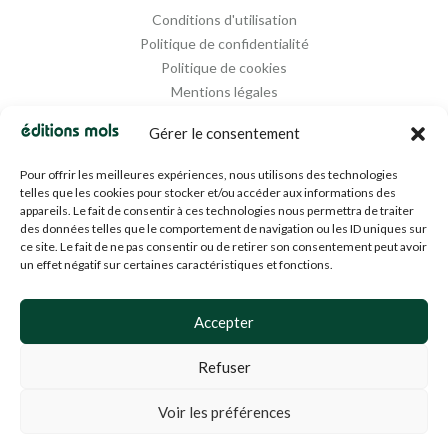
Conditions d'utilisation
Politique de confidentialité
Politique de cookies
Mentions légales
Propriété intellectuelle
Gérer le consentement
Pour offrir les meilleures expériences, nous utilisons des technologies
telles que les cookies pour stocker et/ou accéder aux informations des
appareils. Le fait de consentir à ces technologies nous permettra de traiter
des données telles que le comportement de navigation ou les ID uniques sur
ce site. Le fait de ne pas consentir ou de retirer son consentement peut avoir
un effet négatif sur certaines caractéristiques et fonctions.
Designed and Managed by
Agence Media 112
Accepter
Refuser
© 1994-2024 EDM SA (BE0453919022)— Tous droits réservés
Voir les préférences