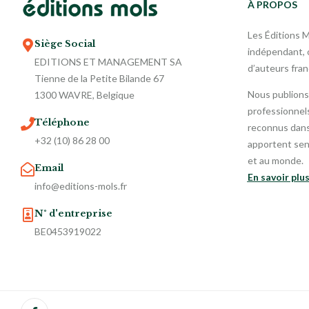
À PROPOS
Les Éditions 
Siège Social
indépendant, o
EDITIONS ET MANAGEMENT SA
d’auteurs fra
Tienne de la Petite Bilande 67
Nous publions
1300 WAVRE, Belgique
professionnels
Téléphone
reconnus dans 
+32 (10) 86 28 00
apportent sen
et au monde.
Email
En savoir plu
info@editions-mols.fr
N° d'entreprise
BE0453919022