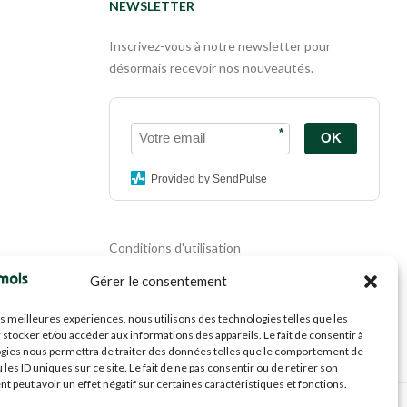
NEWSLETTER
Inscrivez-vous à notre newsletter pour
désormais recevoir nos nouveautés.
*
OK
Provided by SendPulse
Conditions d'utilisation
Politique de confidentialité
Gérer le consentement
Politique de cookies
Mentions légales
les meilleures expériences, nous utilisons des technologies telles que les
Propriété intellectuelle
 stocker et/ou accéder aux informations des appareils. Le fait de consentir à
gies nous permettra de traiter des données telles que le comportement de
 les ID uniques sur ce site. Le fait de ne pas consentir ou de retirer son
 peut avoir un effet négatif sur certaines caractéristiques et fonctions.