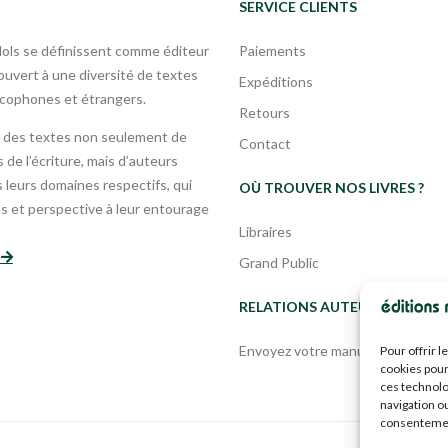
SERVICE CLIENTS
Mols se définissent comme éditeur
Paiements
uvert à une diversité de textes
Expéditions
ncophones et étrangers.
Retours
 des textes non seulement de
Contact
 de l’écriture, mais d’auteurs
leurs domaines respectifs, qui
OÙ TROUVER NOS LIVRES ?
s et perspective à leur entourage
Libraires
s
Grand Public
RELATIONS AUTEURS
Envoyez votre manuscrit
Pour offrir 
cookies pour
ces technolo
navigation ou
consentement