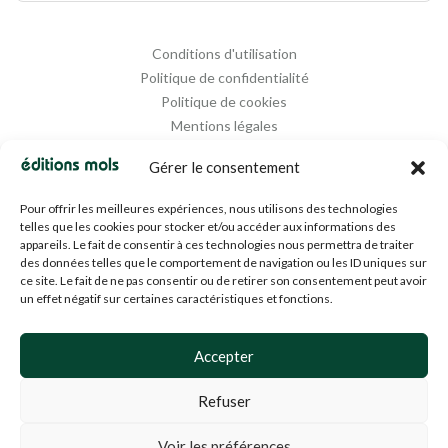
Conditions d'utilisation
Politique de confidentialité
Politique de cookies
Mentions légales
Propriété intellectuelle
Gérer le consentement
Pour offrir les meilleures expériences, nous utilisons des technologies
telles que les cookies pour stocker et/ou accéder aux informations des
appareils. Le fait de consentir à ces technologies nous permettra de traiter
des données telles que le comportement de navigation ou les ID uniques sur
ce site. Le fait de ne pas consentir ou de retirer son consentement peut avoir
un effet négatif sur certaines caractéristiques et fonctions.
Designed and Managed by
Agence Media 112
Accepter
Refuser
© 1994-2024 EDM SA (BE0453919022)— Tous droits réservés
Voir les préférences