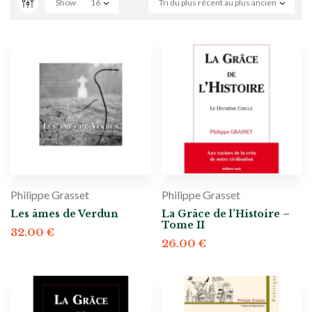
Show
16
Tri du plus récent au plus ancien
Philippe Grasset
Philippe Grasset
Les âmes de Verdun
La Grâce de l’Histoire –
Tome II
32.00
€
26.00
€