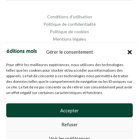
Conditions d'utilisation
Politique de confidentialité
Politique de cookies
Mentions légales
Propriété intellectuelle
Gérer le consentement
Pour offrir les meilleures expériences, nous utilisons des technologies
telles que les cookies pour stocker et/ou accéder aux informations des
appareils. Le fait de consentir à ces technologies nous permettra de traiter
des données telles que le comportement de navigation ou les ID uniques sur
ce site. Le fait de ne pas consentir ou de retirer son consentement peut avoir
un effet négatif sur certaines caractéristiques et fonctions.
Designed and Managed by
Agence Media 112
Accepter
Refuser
© 1994-2024 EDM SA (BE0453919022)— Tous droits réservés
Voir les préférences