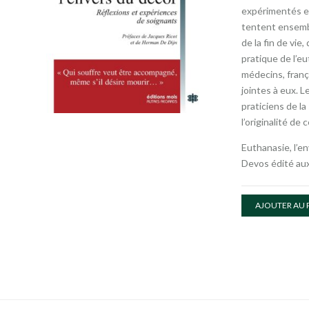
expérimentés e
tentent ensembl
de la fin de vie, 
pratique de l’e
médecins, frança
jointes à eux. L
praticiens de la
l’originalité de 
Euthanasie, l’en
Devos édité aux
AJOUTER AU 