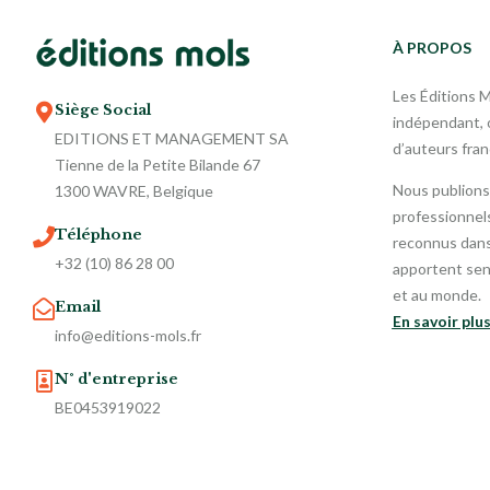
À PROPOS
Les Éditions 
Siège Social
indépendant, o
EDITIONS ET MANAGEMENT SA
d’auteurs fra
Tienne de la Petite Bilande 67
Nous publions
1300 WAVRE, Belgique
professionnels
Téléphone
reconnus dans 
+32 (10) 86 28 00
apportent sen
et au monde.
Email
En savoir plu
info@editions-mols.fr
N° d'entreprise
BE0453919022