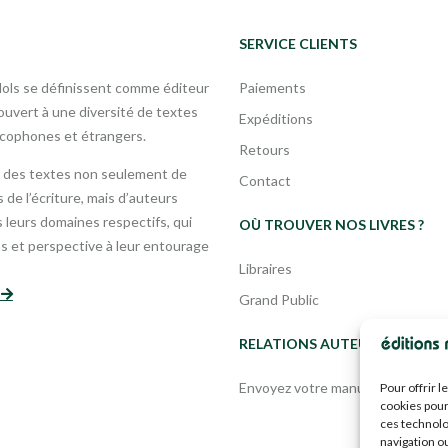
SERVICE CLIENTS
Mols se définissent comme éditeur
Paiements
uvert à une diversité de textes
Expéditions
ncophones et étrangers.
Retours
 des textes non seulement de
Contact
 de l’écriture, mais d’auteurs
leurs domaines respectifs, qui
OÙ TROUVER NOS LIVRES ?
s et perspective à leur entourage
Libraires
s
Grand Public
RELATIONS AUTEURS
Envoyez votre manuscrit
Pour offrir 
cookies pour
ces technolo
navigation ou