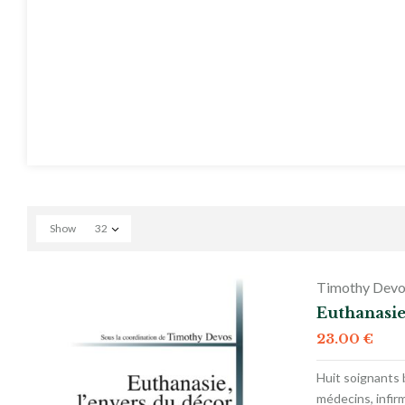
Show
32
Timothy Devo
Euthanasie
23.00
€
Huit soignants 
médecins, infir