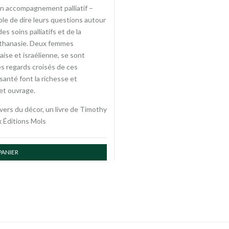
n accompagnement palliatif –
e de dire leurs questions autour
des soins palliatifs et de la
uthanasie. Deux femmes
ise et israélienne, se sont
es regards croisés de ces
 santé font la richesse et
cet ouvrage.
vers du décor, un livre de Timothy
 Éditions Mols
PANIER