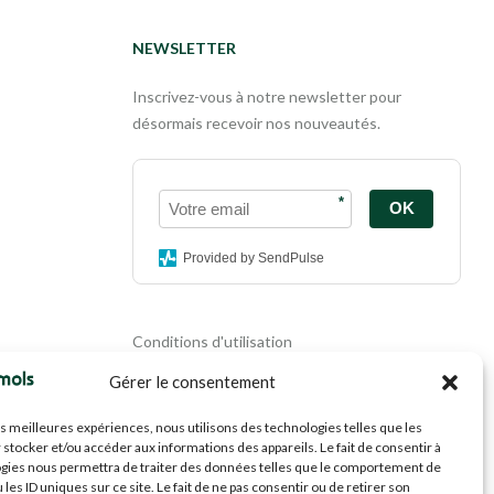
NEWSLETTER
Inscrivez-vous à notre newsletter pour
désormais recevoir nos nouveautés.
*
OK
Provided by SendPulse
Conditions d'utilisation
Politique de confidentialité
Gérer le consentement
Politique de cookies
Mentions légales
les meilleures expériences, nous utilisons des technologies telles que les
Propriété intellectuelle
 stocker et/ou accéder aux informations des appareils. Le fait de consentir à
gies nous permettra de traiter des données telles que le comportement de
 les ID uniques sur ce site. Le fait de ne pas consentir ou de retirer son