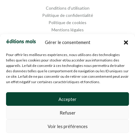
Conditions d'utilisation
Politique de confidentialité
Politique de cookies
Mentions légales
Propriété intellectuelle
Gérer le consentement
Pour offrir les meilleures expériences, nous utilisons des technologies
telles que les cookies pour stocker et/ou accéder aux informations des
appareils. Le fait de consentir à ces technologies nous permettra de traiter
des données telles que le comportement de navigation ou les ID uniques sur
ce site. Le fait de ne pas consentir ou de retirer son consentement peut avoir
un effet négatif sur certaines caractéristiques et fonctions.
Designed and Managed by
Agence Media 112
Accepter
Refuser
© 1994-2024 EDM SA (BE0453919022)— Tous droits réservés
Voir les préférences