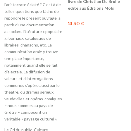
livre de Christian Du Brulle
l’aristocrate éclairé ? C’est à de
édité aux Éditions Mols
telles questions que tâche de
répondre le présent ouvrage, à
21.50
€
partir d’une documentation
associant littérature « populaire
», journaux, catalogues de
libraires, chansons, etc. La
communication orale y trouve
une place importante,
notamment quand elle se fait
dialectale. La diffusion de
valeurs et d’interrogations
communes s’opère aussi par le
théâtre, où drames sérieux,
vaudevilles et opéras-comiques
– nous sommes au pays de
Grétry – composent un
véritable « paysage culturel ».
Le Cri du public. Culture