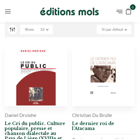
0
Show
32
Tri par défaut
Daniel Droixhe
Christian Du Brulle
Le Cri du public. Culture
Le dernier roi de
populaire, presse et
l’Atacama
chanson dialectale au
Pays de Liège (XVIIIe et