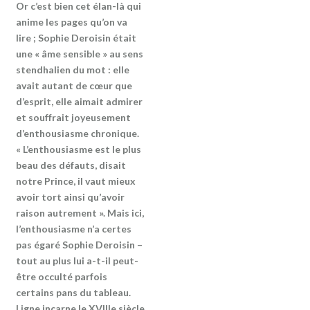
Or c’est bien cet élan-là qui
anime les pages qu’on va
lire ; Sophie Deroisin était
une « âme sensible » au sens
stendhalien du mot : elle
avait autant de cœur que
d’esprit, elle aimait admirer
et souffrait joyeusement
d’enthousiasme chronique.
« L’enthousiasme est le plus
beau des défauts, disait
notre Prince, il vaut mieux
avoir tort ainsi qu’avoir
raison autrement ». Mais ici,
l’enthousiasme n’a certes
pas égaré Sophie Deroisin –
tout au plus lui a-t-il peut-
être occulté parfois
certains pans du tableau.
Ligne incarne le XVIIIe siècle