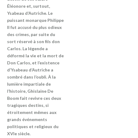
Éléonore et, surtout,
Ysabeau d’Autriche. Le
puissant monarque Philippe
II fut accusé du plus odieux
des crimes, par suite du
sort réservé à son fils don
Carlos. La légende a
déformé la vie et la mort de
Don Carlos, et l’existence
d’Ysabeau d’Autriche a
sombré dans l’oubli. À la
lumière impartiale de
l’histoire, Ghislaine De
Boom fait revivre ces deux
tragiques destins, si
étroitement mêmes aux
grands événements
politiques et religieux du
XVIe siècle.