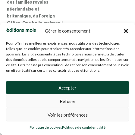
des familles royales
néerlandaise et
britannique, du Foreign
Office. Que belle moisson !
(Georges-Henri Dumont,
Gérer le consentement
extrait de la préface)
Pour offrir les meilleures expériences, nous utilisons des technologies
Léopold avant Léopold Ier,
telles que les cookies pour stocker et/ou accéder aux informations des
appareils. Le fait de consentir à ces technologies nous permettra de traiter
un livre de Gilbert Kirschen
des données telles que le comportement de navigation ou les ID uniques sur
édité aux Éditions Mols
ce site. Le fait de ne pas consentir ou de retirer son consentement peut avoir
(Fonds Le Cri)
un effet négatif sur certaines caractéristiques et fonctions.
21.07
€
Accepter
Refuser
Voir les préférences
Politique de cookies
Politique de confidentialité