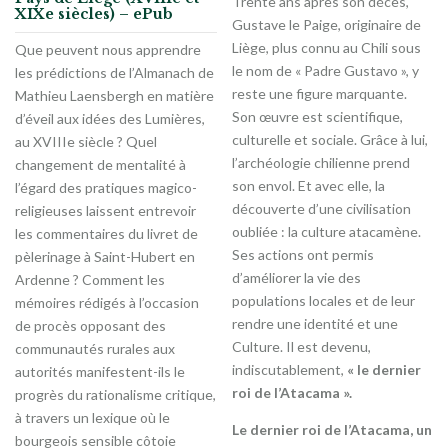
Trente ans après son décès,
XIXe siècles) – ePub
Gustave le Paige, originaire de
Liège, plus connu au Chili sous
Que peuvent nous apprendre
le nom de « Padre Gustavo », y
les prédictions de l’Almanach de
reste une figure marquante.
Mathieu Laensbergh en matière
Son œuvre est scientifique,
d’éveil aux idées des Lumières,
culturelle et sociale. Grâce à lui,
au XVIIIe siècle ? Quel
l’archéologie chilienne prend
changement de mentalité à
son envol. Et avec elle, la
l’égard des pratiques magico-
découverte d’une civilisation
religieuses laissent entrevoir
oubliée : la culture atacamène.
les commentaires du livret de
Ses actions ont permis
pèlerinage à Saint-Hubert en
d’améliorer la vie des
Ardenne ? Comment les
populations locales et de leur
mémoires rédigés à l’occasion
rendre une identité et une
de procès opposant des
Culture. Il est devenu,
communautés rurales aux
indiscutablement,
« le dernier
autorités manifestent-ils le
roi de l’Atacama ».
progrès du rationalisme critique,
à travers un lexique où le
Le dernier roi de l’Atacama, un
bourgeois sensible côtoie