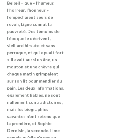
Belœil – que « l’humeur,
l’horreur, l’honneur »
l’empêchaient seuls de
revoir, Ligne connut la
pauvreté. Des témoins de
l’époque le décrivent,
vieillard hirsute et sans
perruque, et qui « puait fort
». Il avait aussi un âne, un
mouton et une chèvre qui
chaque matin grimpaient
sur son lit pour mendier du
pain. Les deux informations,
également fiables, ne sont
nullement contradictoires ;
mais les biographies
savantes n’ont retenu que
la première, et Sophie
Deroisin, la seconde. Il me
semble qu’elle n’a pas eu