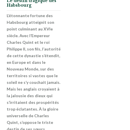
Le destin tragique des
Habsbourg
L’étonnante fortune des
Habsbourg atteignit son
point culminant au XVIe
siècle. Avec l’Empereur
Charles Quint et le roi
Philippe II, son fils, l’autorité
de cette dynastie s’étendit,
en Europe et dans le
Nouveau Monde, sur des
territoires si vastes que le
soleil ne s’y couchait jamais.
Mais les anglais croyaient à
la jalousie des dieux qui
s’irritaient des prospérités
trop éclatantes. À la gloire
universelle de Charles
Quint, s’oppose le triste
destin de ses sœurs