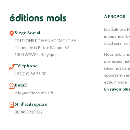
À PROPOS
Les Éditions 
Siège Social
indépendant, o
EDITIONS ET MANAGEMENT SA
d’auteurs fra
Tienne de la Petite Bilande 67
Nous publions
1300 WAVRE, Belgique
professionnels
Téléphone
reconnus dans 
+32 (10) 86 28 00
apportent sen
et au monde.
Email
En savoir plu
info@editions-mols.fr
N° d'entreprise
BE0453919022