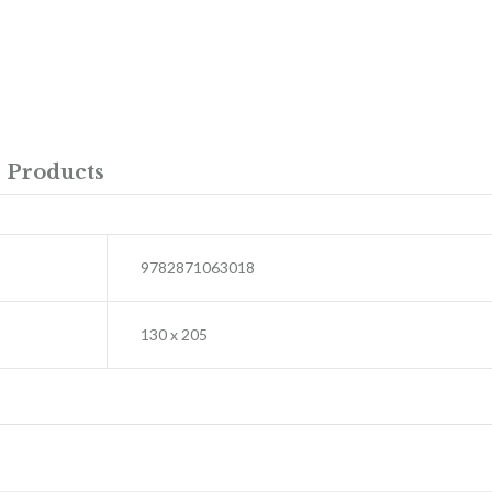
 Products
9782871063018
130 x 205