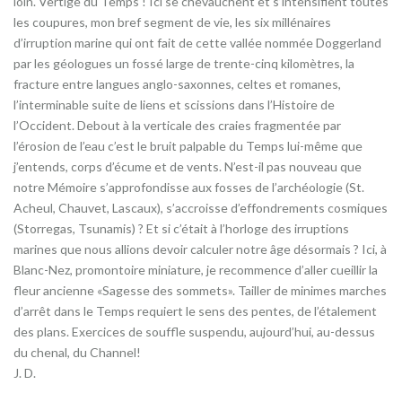
loin. Vertige du Temps ! Ici se chevauchent et s’intensifient toutes
les coupures, mon bref segment de vie, les six millénaires
d’irruption marine qui ont fait de cette vallée nommée Doggerland
par les géologues un fossé large de trente-cinq kilomètres, la
fracture entre langues anglo-saxonnes, celtes et romanes,
l’interminable suite de liens et scissions dans l’Histoire de
l’Occident. Debout à la verticale des craies fragmentée par
l’érosion de l’eau c’est le bruit palpable du Temps lui-même que
j’entends, corps d’écume et de vents. N’est-il pas nouveau que
notre Mémoire s’approfondisse aux fosses de l’archéologie (St.
Acheul, Chauvet, Lascaux), s’accroisse d’effondrements cosmiques
(Storregas, Tsunamis) ? Et si c’était à l’horloge des irruptions
marines que nous allions devoir calculer notre âge désormais ? Ici, à
Blanc-Nez, promontoire miniature, je recommence d’aller cueillir la
fleur ancienne «Sagesse des sommets». Tailler de minimes marches
d’arrêt dans le Temps requiert le sens des pentes, de l’étalement
des plans. Exercices de souffle suspendu, aujourd’hui, au-dessus
du chenal, du Channel!
J. D.