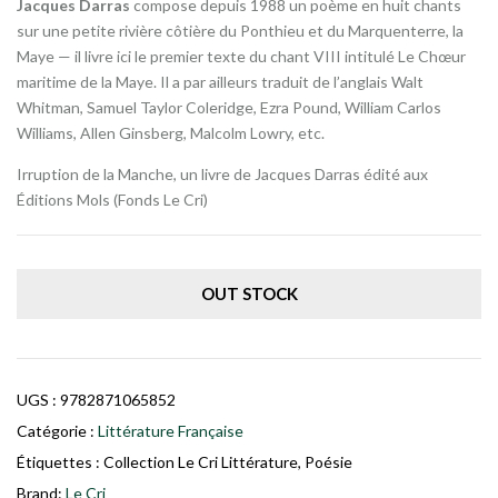
Jacques Darras
compose depuis 1988 un poème en huit chants
sur une petite rivière côtière du Ponthieu et du Marquenterre, la
Maye — il livre ici le premier texte du chant VIII intitulé Le Chœur
maritime de la Maye. Il a par ailleurs traduit de l’anglais Walt
Whitman, Samuel Taylor Coleridge, Ezra Pound, William Carlos
Williams, Allen Ginsberg, Malcolm Lowry, etc.
Irruption de la Manche, un livre de Jacques Darras édité aux
Éditions Mols (Fonds Le Cri)
OUT STOCK
UGS :
9782871065852
Catégorie :
Littérature Française
Étiquettes :
Collection Le Cri Littérature
,
Poésie
Brand:
Le Cri