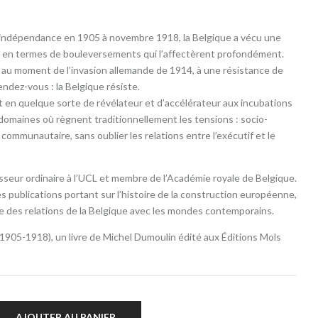
 indépendance en 1905 à novembre 1918, la Belgique a vécu une
té en termes de bouleversements qui l’affectèrent profondément.
, au moment de l’invasion allemande de 1914, à une résistance de
rendez-vous : la Belgique résiste.
rt en quelque sorte de révélateur et d’accélérateur aux incubations
 domaines où règnent traditionnellement les tensions : socio-
ommunautaire, sans oublier les relations entre l’exécutif et le
sseur ordinaire à l’UCL et membre de l’Académie royale de Belgique.
s publications portant sur l’histoire de la construction européenne,
lle des relations de la Belgique avec les mondes contemporains.
(1905-1918), un livre de Michel Dumoulin édité aux Éditions Mols
AJOUTER AU PANIER