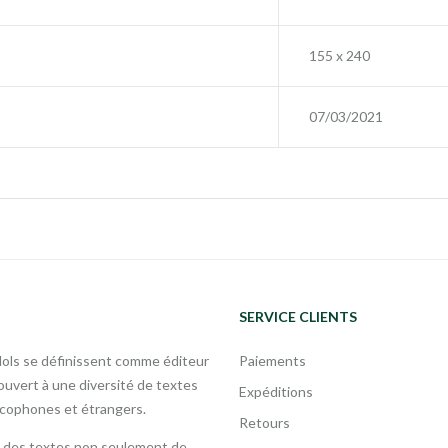
155 x 240
07/03/2021
SERVICE CLIENTS
Mols se définissent comme éditeur
Paiements
uvert à une diversité de textes
Expéditions
ncophones et étrangers.
Retours
 des textes non seulement de